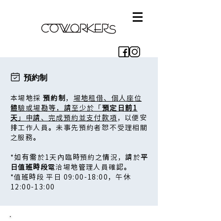
預約制
本場地採
預約制
，
場地租借、個人座位
體驗或場勘等，請至少於「
預定日前1
天
」申請、完成預約並支付款項
，以便安
排工作人員。未事先預約者恕不受理相關
之服務。
*如有需於1天內臨時預約之情況，請於
平
日值班時段
電洽場地管理人員確認。
*值班時段 平日 09:00-18:00，午休
12:00-13:00